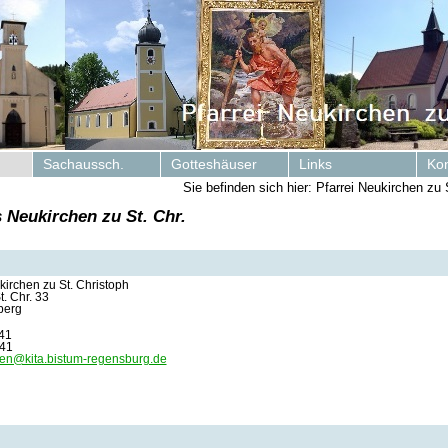
Sachaussch.
Gotteshäuser
Links
Kon
Sie befinden sich hier: Pfarrei Neukirchen zu 
 Neukirchen zu St. Chr.
irchen zu St. Christoph
. Chr. 33
berg
 41
 41
en@kita.bistum-regensburg.de