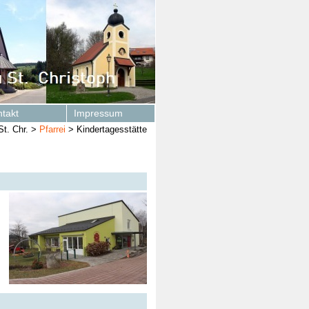
takt
Impressum
St. Chr.
>
Pfarrei
>
Kindertagesstätte